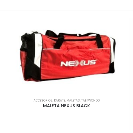
ACCESORIOS
,
KARATE
,
MALETAS
,
TAEKWONDO
MALETA NEXUS BLACK